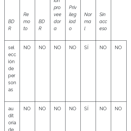
ión
pro
Priv
Re
vee
ileg
Nor
Sin
BD
mo
BD
dor
iad
ma
acc
R
to
R
a
o
l
eso
sel
NO
NO
NO
NO
SÍ
NO
NO
ecc
ión
de
per
son
as
au
NO
NO
NO
NO
SÍ
NO
NO
dit
oría
de