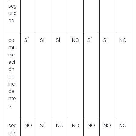
seg
urid
ad
co
SÍ
SÍ
SÍ
NO
SÍ
SÍ
NO
mu
nic
aci
ón
de
inci
de
nte
s
seg
NO
SÍ
NO
NO
NO
NO
NO
urid